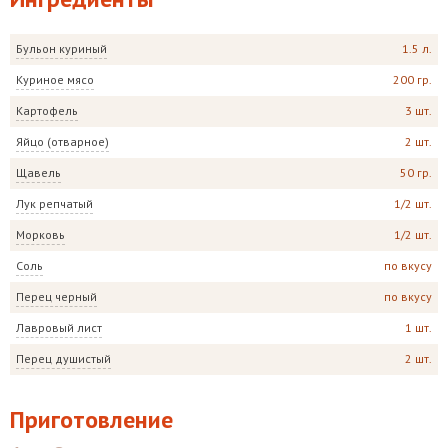
Бульон куриный
1.5 л.
Куриное мясо
200 гр.
Картофель
3 шт.
Яйцо (отварное)
2 шт.
Щавель
50 гр.
Лук репчатый
1/2 шт.
Морковь
1/2 шт.
Соль
по вкусу
Перец черный
по вкусу
Лавровый лист
1 шт.
Перец душистый
2 шт.
Приготовление