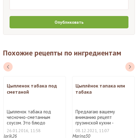
Опубликовать
Похожие рецепты по ингредиентам
Цыпленок табака под
Цыплёнок тапака или
сметаной
табака
Цыпленок табака под
Предлагаю вашему
чесночно-сметанным
вниманию рецепт
соусом. Это блюдо
грузинской кухни -
грузинской ...
цыпленок тапака ...
26.01.2016, 11:58
08.12.2021, 11:07
lorik26
Marina30