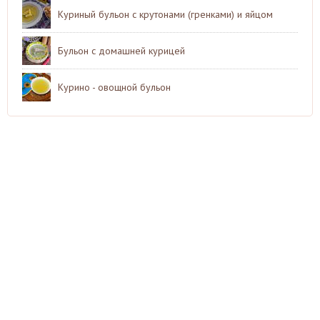
Куриный бульон с крутонами (гренками) и яйцом
Бульон с домашней курицей
Курино - овощной бульон