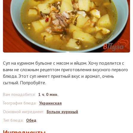
Суп на курином бульоне с мясом и яйцом. Хочу поделится с
вами не сложным рецептом приготовления вкусного первого
блюда. Этот суп имеет приятный вкус и аромат, очень
сытный. Попробуйте.
Вам понадобится
:
1 ч. 0 мин.
География блюда
:
Украинская
Основной ингредиент
:
Бульон куриный
Тип блюда
:
Обед
Ингредиенты