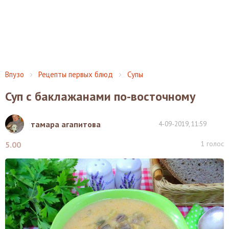
Впузо
Рецепты первых блюд
Супы
Суп с баклажанами по-восточному
тамара агапитова
4-09-2019, 11:59
1
голос
5.00