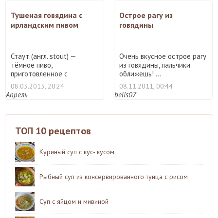
Тушеная говядина с
Острое рагу из
ирландским пивом
говядины
Стаут (англ. stout) —
Очень вкусное острое рагу
тёмное пиво,
из говядины, пальчики
приготовленное с
оближешь! ...
использованием ж ...
08.03.2013, 20:24
08.11.2011, 00:44
Апрель
belis07
ТОП 10 рецептов
Куриный суп с кус- кусом
Рыбный суп из консервированного тунца с рисом
Суп с яйцом и мивиной