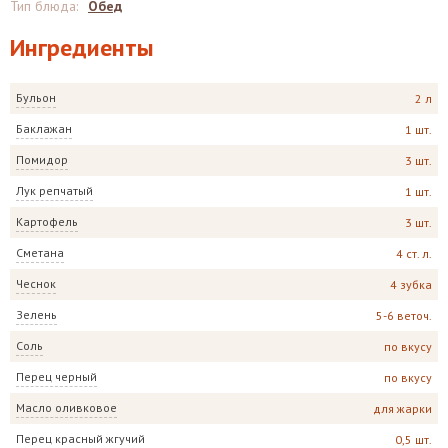
Тип блюда
:
Обед
Ингредиенты
Бульон
2 л
Баклажан
1 шт.
Помидор
3 шт.
Лук репчатый
1 шт.
Картофель
3 шт.
Сметана
4 ст. л.
Чеснок
4 зубка
Зелень
5-6 веточ.
Соль
по вкусу
Перец черный
по вкусу
Масло оливковое
для жарки
Перец красный жгучий
0,5 шт.