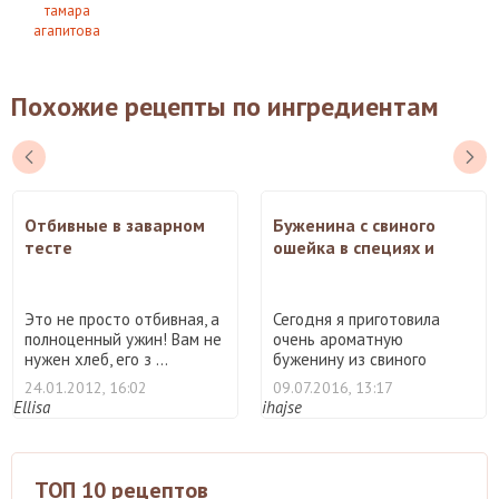
тамара
агапитова
Похожие рецепты по ингредиентам
Отбивные в заварном
Буженина с свиного
тесте
ошейка в специях и
горчице
Это не просто отбивная, а
Сегодня я приготовила
полноценный ужин! Вам не
очень ароматную
нужен хлеб, его з ...
буженину из свиного
ошейка. Сп ...
24.01.2012, 16:02
09.07.2016, 13:17
Ellisa
ihajse
ТОП 10 рецептов