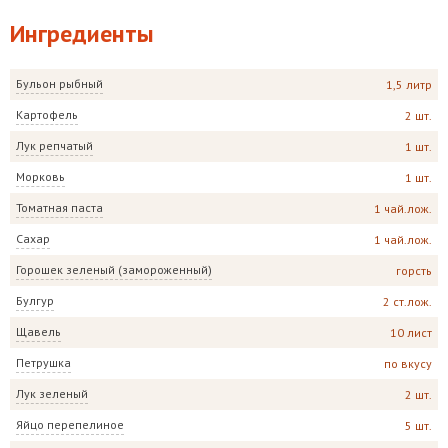
Ингредиенты
Бульон рыбный
1,5 литр
Картофель
2 шт.
Лук репчатый
1 шт.
Морковь
1 шт.
Томатная паста
1 чай.лож.
Сахар
1 чай.лож.
Горошек зеленый (замороженный)
горсть
Булгур
2 ст.лож.
Щавель
10 лист
Петрушка
по вкусу
Лук зеленый
2 шт.
Яйцо перепелиное
5 шт.