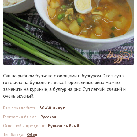
Суп на рыбном бульоне с овощами и булгуром. Этот суп я
готовила на бульоне из хека. Перепелиные яйца можно
заменить на куриные, а булгур на рис. Суп легкий, свежий и
очень вкусный.
Вам понадобится
:
30-60 минут
География блюда
:
Русская
Основной ингредиент
:
Бульон рыбный
Тип блюда
:
Обед