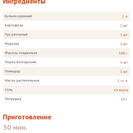
Ингредиенты
Бульон куриный
2 л.
Картофель
2 шт.
Лук репчатый
1 шт.
Морковь
1 шт.
Фасоль спаржевая
100 г.
Перец болгарский
1 шт.
Помидор
1 шт.
Масло растительное
2 ст. л.
Соль
по вкусу
Петрушка
10 г.
Приготовление
30 мин.