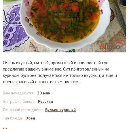
Очень вкусный, сытный, ароматный и наваристый суп
предлагаю вашему вниманию. Суп приготовленный на
курином бульоне получаеться не только вкусный, а ещё и
очень красивый с золотистым цветом.
Вам понадобится
:
30 мин.
География блюда
:
Русская
Основной ингредиент
:
Бульон куриный
Тип блюда
:
Обед