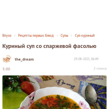
Впузо
Рецепты первых блюд
Супы
Суп куриный
Куриный суп со спаржевой фасолью
the_dream
29-08-2021, 06:49
2
голоса
5.00