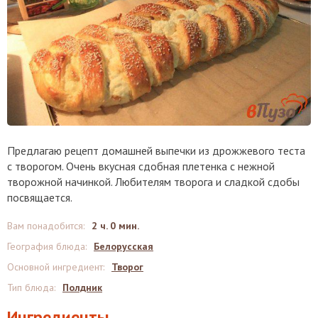
Предлагаю рецепт домашней выпечки из дрожжевого теста
с творогом. Очень вкусная сдобная плетенка с нежной
творожной начинкой. Любителям творога и сладкой сдобы
посвящается.
Вам понадобится
:
2 ч. 0 мин.
География блюда
:
Белорусская
Основной ингредиент
:
Творог
Тип блюда
:
Полдник
Ингредиенты