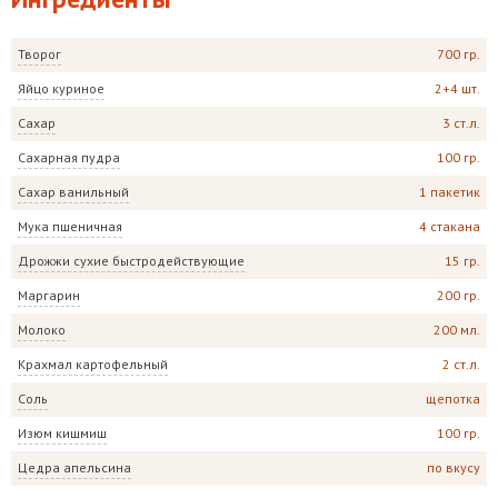
Творог
700 гр.
Яйцо куриное
2+4 шт.
Сахар
3 ст.л.
Сахарная пудра
100 гр.
Сахар ванильный
1 пакетик
Мука пшеничная
4 стакана
Дрожжи сухие быстродействующие
15 гр.
Маргарин
200 гр.
Молоко
200 мл.
Крахмал картофельный
2 ст.л.
Соль
щепотка
Изюм кишмиш
100 гр.
Цедра апельсина
по вкусу