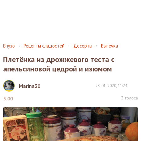
Впузо
Рецепты сладостей
Десерты
Выпечка
Плетёнка из дрожжевого теста с
апельсиновой цедрой и изюмом
Marina30
28-01-2020, 11:24
3
голоса
5.00