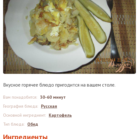
Вкусное горячее блюдо пригодится на вашем столе.
Вам понадобится
:
30-60 минут
География блюда
:
Русская
Основной ингредиент
:
Картофель
Тип блюда
:
Обед
Ингредиенты