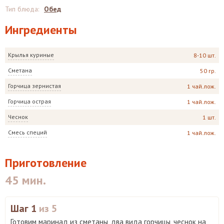
Тип блюда
:
Обед
Ингредиенты
Крылья куриные
8-10 шт.
Сметана
50 гр.
Горчица зернистая
1 чай.лож.
Горчица острая
1 чай.лож.
Чеснок
1 шт.
Смесь специй
1 чай.лож.
Приготовление
45 мин.
Шаг 1
из 5
Готовим маринад из сметаны, два вида горчицы, чеснок на