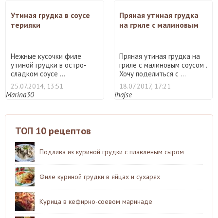
Утиная грудка в соусе
Пряная утиная грудка
терияки
на гриле с малиновым
соусом
Нежные кусочки филе
Пряная утиная грудка на
утиной грудки в остро-
гриле с малиновым соусом .
сладком соусе ...
Хочу поделиться с ...
25.07.2014, 13:51
18.07.2017, 17:21
Marina30
ihajse
ТОП 10 рецептов
Подлива из куриной грудки с плавленым сыром
Филе куриной грудки в яйцах и сухарях
Курица в кефирно-соевом маринаде