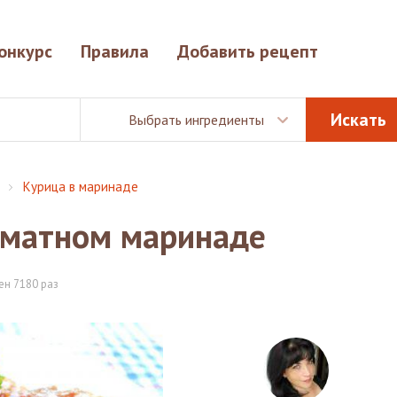
онкурс
Правила
Добавить рецепт
Выбрать ингредиенты
Курица в маринаде
оматном маринаде
ен 7180 раз