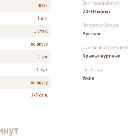
Вам понадобится
400 г
20-30 минут
1 шт.
География блюда
1 стак.
Русская
по вкусу
Основной ингредиент
Крылья куриные
1 ч.л.
1 зуб.
Тип блюда
Ужин
по вкусу
2-3 ст.л.
инут