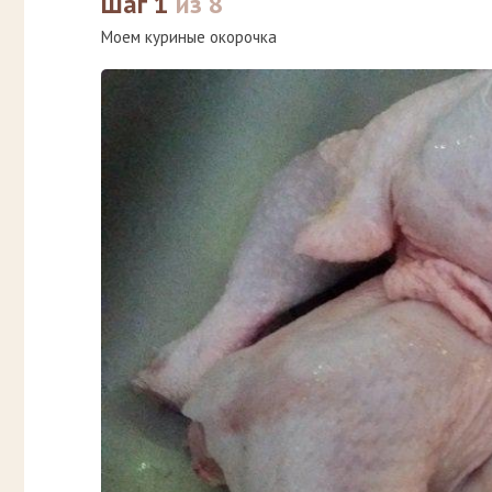
Шаг 1
из 8
Моем куриные окорочка