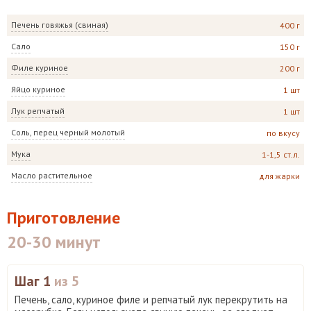
Печень говяжья (свиная)
400 г
Сало
150 г
Филе куриное
200 г
Яйцо куриное
1 шт
Лук репчатый
1 шт
Соль, перец черный молотый
по вкусу
Мука
1-1,5 ст.л.
Масло растительное
для жарки
Приготовление
20-30 минут
Шаг 1
из 5
Печень, сало, куриное филе и репчатый лук перекрутить на