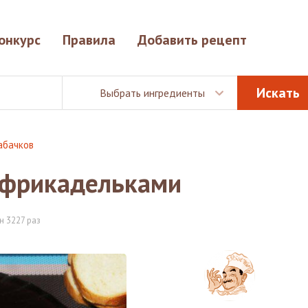
онкурс
Правила
Добавить рецепт
Выбрать ингредиенты
кабачков
 фрикадельками
н 3227 раз