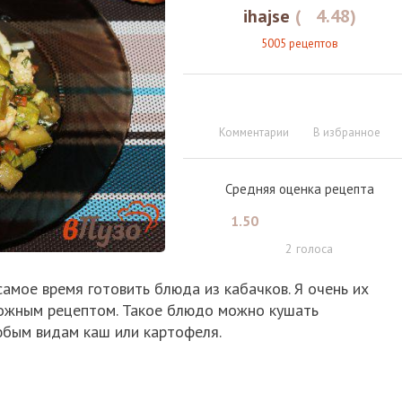
ihajse
(
4.48
)
5005 рецептов
Комментарии
В избранное
Средняя оценка рецепта
1.50
2
голоса
амое время готовить блюда из кабачков. Я очень их
ложным рецептом. Такое блюдо можно кушать
юбым видам каш или картофеля.