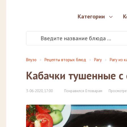
Категории
К
Впузо
Рецепты вторых блюд
Рагу
Рагу из 
Кабачки тушенные с
3-06-2020, 17:00
Понравился 0 поварам
Просмотре