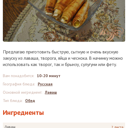
Предлагаю приготовить быструю, сытную и очень вкусную
закуску из лаваша, творога, яйца и чеснока. В начинку можно
использовать как творог, так и брынзу, сулугуни или фету.
Вам понадобится
:
10-20 минут
География блюда
:
Русская
Основной ингредиент
:
Лаваш
Тип блюда
:
Обед
Ингредиенты
Лаваш
2 листа