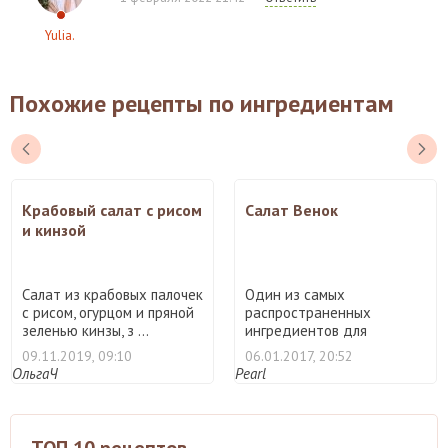
Yulia.
Похожие рецепты по ингредиентам
Крабовый салат с рисом
Салат Венок
и кинзой
Салат из крабовых палочек
Один из самых
с рисом, огурцом и пряной
распространенных
зеленью кинзы, з ...
ингредиентов для
праздничных салатов ...
09.11.2019, 09:10
06.01.2017, 20:52
ОльгаЧ
Pearl
ТОП 10 рецептов