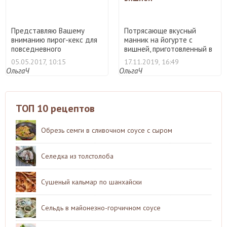
Представляю Вашему
Потрясающе вкусный
вниманию пирог-кекс для
манник на йогурте с
повседневного
вишней, приготовленный в
приготовлен ...
муль ...
05.05.2017, 10:15
17.11.2019, 16:49
ОльгаЧ
ОльгаЧ
ТОП 10 рецептов
Обрезь семги в сливочном соусе с сыром
Селедка из толстолоба
Сушеный кальмар по шанхайски
Сельдь в майонезно-горчичном соусе