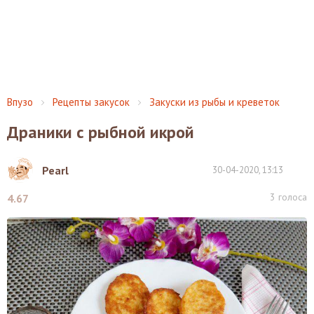
Впузо
Рецепты закусок
Закуски из рыбы и креветок
Драники с рыбной икрой
Pearl
30-04-2020, 13:13
3
голоса
4.67