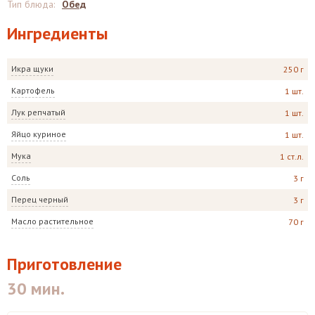
Тип блюда
:
Обед
Ингредиенты
Икра щуки
250 г
Картофель
1 шт.
Лук репчатый
1 шт.
Яйцо куриное
1 шт.
Мука
1 ст.л.
Соль
3 г
Перец черный
3 г
Масло растительное
70 г
Приготовление
30 мин.