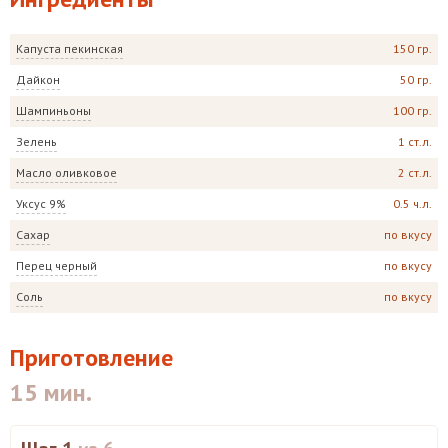
Капуста пекинская
150 гр.
Дайкон
50 гр.
Шампиньоны
100 гр.
Зелень
1 ст.л.
Масло оливковое
2 ст.л.
Уксус 9%
0.5 ч.л.
Сахар
по вкусу
Перец черный
по вкусу
Соль
по вкусу
Приготовление
15 мин.