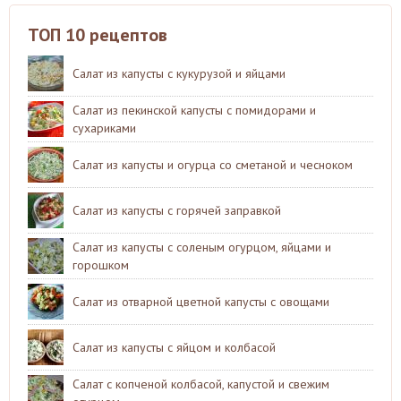
ТОП 10 рецептов
Салат из капусты с кукурузой и яйцами
Салат из пекинской капусты с помидорами и
сухариками
Салат из капусты и огурца со сметаной и чесноком
Салат из капусты с горячей заправкой
Салат из капусты с соленым огурцом, яйцами и
горошком
Салат из отварной цветной капусты с овощами
Салат из капусты с яйцом и колбасой
Салат с копченой колбасой, капустой и свежим