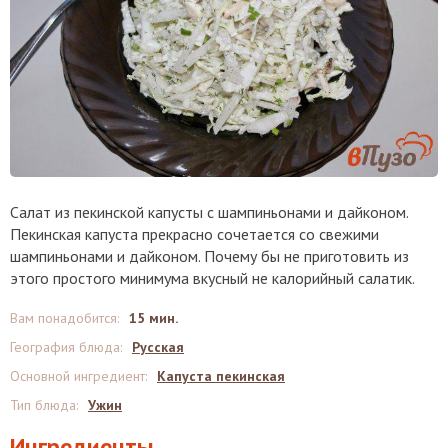
Салат из пекинской капусты с шампиньонами и дайконом.
Пекинская капуста прекрасно сочетается со свежими
шампиньонами и дайконом. Почему бы не приготовить из
этого простого минимума вкусный не калорийный салатик.
Вам понадобится
:
15 мин.
География блюда
:
Русская
Основной ингредиент
:
Капуста пекинская
Тип блюда
:
Ужин
Ингредиенты