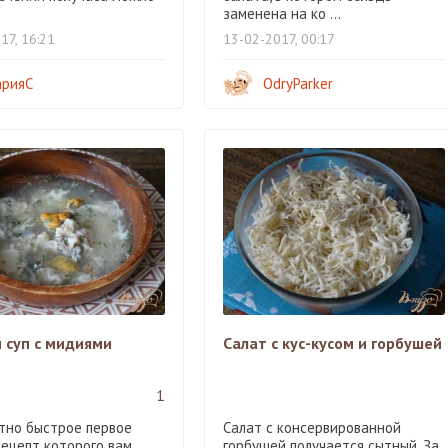
заменена на ко ...
17, 16:21
13-02-2017, 00:17
рияС
OdryParker
 суп с мидиями
Салат с кус-кусом и горбушей
1
тно быстрое первое
Салат с консервированной
рецепт которого вам
горбушей получается сытный. За