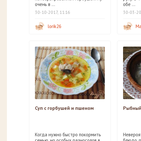
очень в ...
обе ...
30-10-2017, 11:16
30-03-20
lorik26
Ма
Суп с горбушей и пшеном
Рыбный
Когда нужно быстро покормить
Невероя
семью, но особых разносолов в
блюдо, 