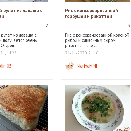
 рулет из лаваша с
Рис с консервированной
ей
горбушей и рикоттой
2
3
 рулет из лаваша с
Рис с консервированной красной
й получается очень
рыбой и сливочным сыром
 Огурец ...
рикотта – оче ...
21, 11:28
21-11-2020, 21:16
din 05
MarinaMMI