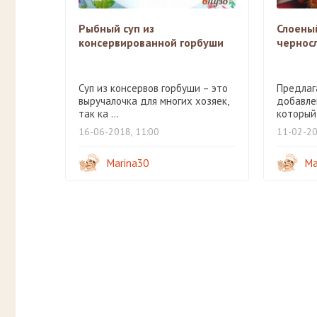
Рыбный суп из
Слоеный
консервированной горбуши
чернос
Суп из консервов горбуши – это
Предлаг
выручалочка для многих хозяек,
добавле
так ка ...
который 
16-06-2018, 11:00
11-02-20
Marina30
Ma