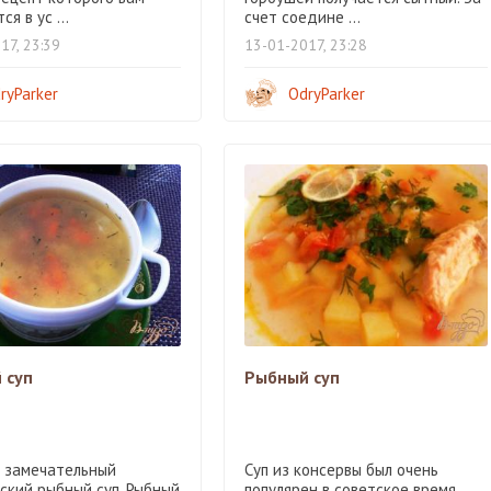
я в ус ...
счет соедине ...
17, 23:39
13-01-2017, 23:28
ryParker
OdryParker
 суп
Рыбный суп
и замечательный
Суп из консервы был очень
ский рыбный суп. Рыбный
популярен в советское время,