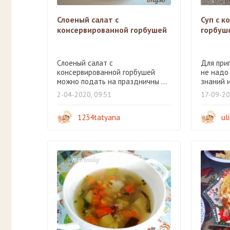
Слоеный салат с
Суп с к
консервированной горбушей
горбуш
Слоеный салат с
Для при
консервированной горбушей
не надо
можно подать на праздничны ...
знаний ил
2-04-2020, 09:51
17-09-20
1234tatyana
ul