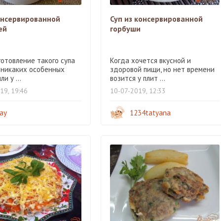
онсервированной
Суп из консервированной
ей
горбуши
готовление такого супа
Когда хочется вкусной и
 никаких особенных
здоровой пищи, но нет времени
и у ...
возится у плит ...
19, 19:46
10-07-2019, 12:33
iay
1234tatyana