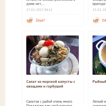
доме нет, ...
пригодитс
17-01-2017, 06:12
15-01-20
Zoya7
Od
Салат из морской капусты с
Рыбный
овощами и горбушей
Салатов с рыбой очень много.
Легкий 
Предлагаю вам свой вариант
диетиче