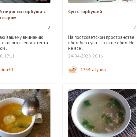
 пирог из горбуши с
Суп с горбушей
и сыром
2
2
аю вашему вниманию
На постсоветском пространстве
 готового слёного теста
обед без супа — это не обед. Но
й ...
не все ...
0, 17:11
24-04-2020, 20:16
rina30
1234tatyana