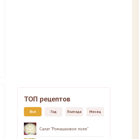
ТОП рецептов
Все
Год
Полгода
Месяц
Салат "Ромашковое поле"