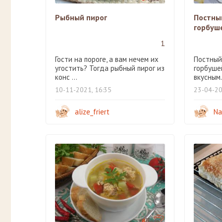
Рыбный пирог
Постный
горбуш
1
Гости на пороге, а вам нечем их
Постный
угостить? Тогда рыбный пирог из
горбуше
конс ...
вкусным.
10-11-2021, 16:35
23-04-20
alize_friert
Na