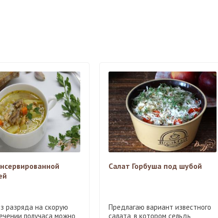
онсервированной
Салат Горбуша под шубой
ей
из разряда на скорую
Предлагаю вариант известного
течении получаса можно
салата, в котором сельдь