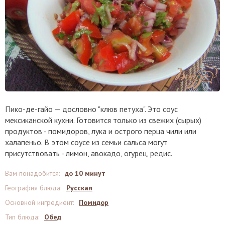
Пико-де-гайо — дословно "клюв петуха". Это соус
мексиканской кухни. Готовится только из свежих (сырых)
продуктов - помидоров, лука и острого перца чили или
халапеньо. В этом соусе из семьи сальса могут
присутствовать - лимон, авокадо, огурец, редис.
Вам понадобится
:
до 10 минут
География блюда
:
Русская
Основной ингредиент
:
Помидор
Тип блюда
:
Обед