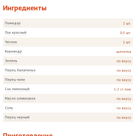
Ингредиенты
Помидор
2 шт.
Лук красный
0,5 шт.
Чеснок
1 шт.
Кориандр
щепотка
Зелень
по вкусу
Перец Халапеньо
по вкусу
Перец чили
по вкусу
Сок лимонный
1-2 ст.лож
Масло оливковое
по вкусу
Соль
по вкусу
Перец черный
по вкусу
Приготовление