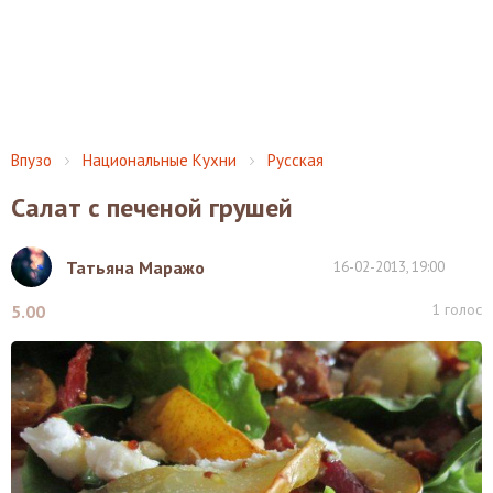
Впузо
Национальные Кухни
Русская
Салат с печеной грушей
Татьяна Маражо
16-02-2013, 19:00
1
голос
5.00