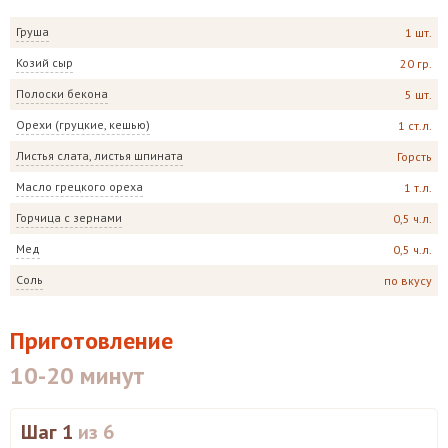
Груша
1 шт.
Козий сыр
20 гр.
Полоски бекона
5 шт.
Орехи (груцкие, кешью)
1 ст.л.
Листья слата, листья шпината
Горсть
Масло грецкого ореха
1 т.л.
Горчица с зернами
0,5 ч.л.
Мед
0,5 ч.л.
Соль
по вкусу
Приготовление
10-20 минут
Шаг 1
из 6