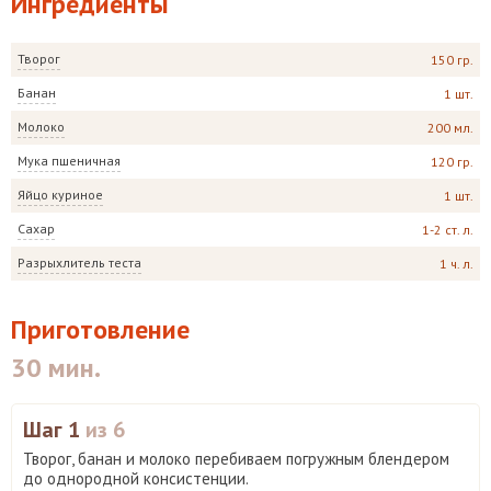
Ингредиенты
Творог
150 гр.
Банан
1 шт.
Молоко
200 мл.
Мука пшеничная
120 гр.
Яйцо куриное
1 шт.
Сахар
1-2 ст. л.
Разрыхлитель теста
1 ч. л.
Приготовление
30 мин.
Шаг 1
из 6
Творог, банан и молоко перебиваем погружным блендером
до однородной консистенции.