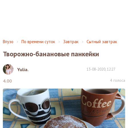
Впузо
По времени суток
Завтрак
Сытный завтрак
Творожно-банановые панкейки
Yulia.
13-08-2020, 12:27
4
голоса
4.00