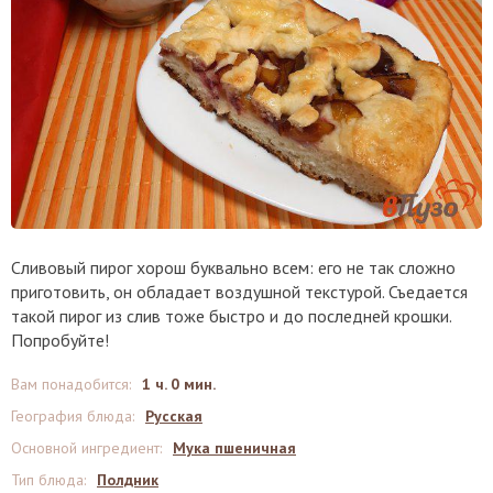
Сливовый пирог хорош буквально всем: его не так сложно
приготовить, он обладает воздушной текстурой. Съедается
такой пирог из слив тоже быстро и до последней крошки.
Попробуйте!
Вам понадобится
:
1 ч. 0 мин.
География блюда
:
Русская
Основной ингредиент
:
Мука пшеничная
Тип блюда
:
Полдник