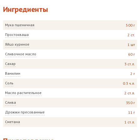
Ингредиенты
Мука пшеничная
500 г
Простокваша
2 ст.
Яйцо куриное
1 шт
Сливочное масло
60 г
Сахар
3 ст.л.
Ванилин
2 г
Соль
0.3 ч.л.
Масло растительное
2 ст.л.
Слива
350 г
Дрожжи пресованные
11 г
Сметана
1 ст.л.