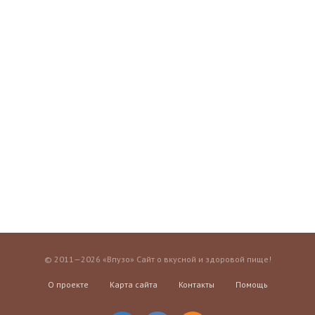
© 2011—2026 «Впузо» Сайт о вкусной и здоровой пище!
О проекте
Карта сайта
Контакты
Помощь