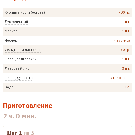
Куриные кости (остова)
700 гр.
Лук репчатый
1 шт.
Морковь
1 шт.
Чеснок
4 зубчика
Сельдерей листовой
50 гр.
Перец болгарский
1 шт.
Лавровый лист
3 шт.
Перец душистый
3 горошины
Вода
3 л.
Приготовление
2 ч. 0 мин.
Шаг 1
из 5