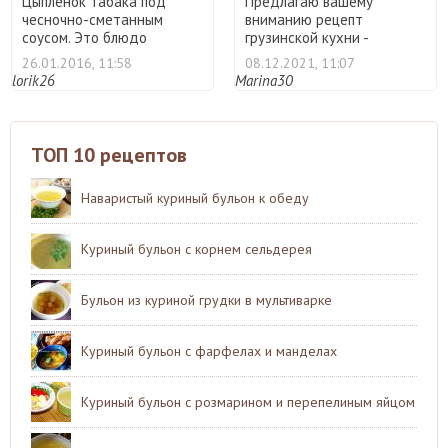
Цыпленок табака под
Предлагаю вашему
чесночно-сметанным
вниманию рецепт
соусом. Это блюдо
грузинской кухни -
грузинской ...
цыпленок тапака ...
26.01.2016, 11:58
08.12.2021, 11:07
lorik26
Marina30
ТОП 10 рецептов
Наваристый куриный бульон к обеду
Куриный бульон с корнем сельдерея
Бульон из куриной грудки в мультиварке
Куриный бульон с фарфелах и манделах
Куриный бульон с розмарином и перепелиным яйцом