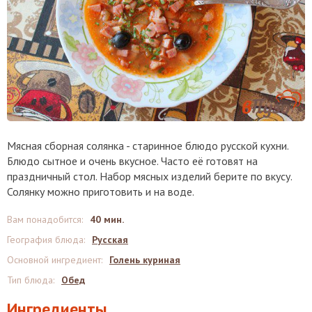
Мясная сборная солянка - старинное блюдо русской кухни.
Блюдо сытное и очень вкусное. Часто её готовят на
праздничный стол. Набор мясных изделий берите по вкусу.
Солянку можно приготовить и на воде.
Вам понадобится
:
40 мин.
География блюда
:
Русская
Основной ингредиент
:
Голень куриная
Тип блюда
:
Обед
Ингредиенты