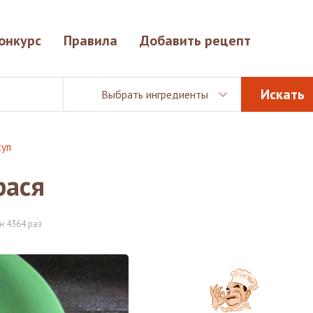
онкурс
Правила
Добавить рецепт
Выбрать ингредиенты
суп
рася
н 4364 раз