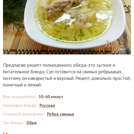
Предлагаю рецепт полноценного обеда-это сытное и
питательное блюдо. Суп готовится на свиных ребрышках,
поэтому он наваристый и вкусный. Рецепт довольно простой,
понятный и легкий.
Вам понадобится
:
30-60 минут
География блюда
:
Русская
Основной ингредиент
:
Ребра свиные
Тип блюда
:
Обед