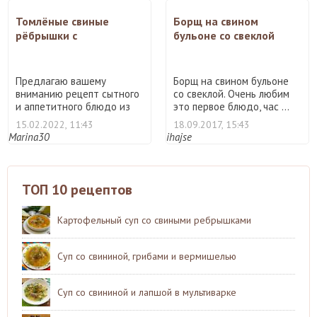
Томлёные свиные
Борщ на свином
рёбрышки с
бульоне со свеклой
черносливом и белыми
грибами
Предлагаю вашему
Борщ на свином бульоне
вниманию рецепт сытного
со свеклой. Очень любим
и аппетитного блюдо из
это первое блюдо, час ...
тушё ...
15.02.2022, 11:43
18.09.2017, 15:43
Marina30
ihajse
ТОП 10 рецептов
Картофельный суп со свиными ребрышками
Суп со свининой, грибами и вермишелью
Суп со свининой и лапшой в мультиварке