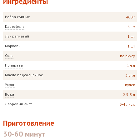
Ингредиенты
Ребра свиные
400 г
Картофель
6 шт
Лук репчатый
1 шт
Морковь
1 шт
Соль
по вкусу
Приправа
1 ч.л
Масло подсолнечное
3 ст.л
Укроп
пучек
Вода
2.5-3 л
Лавровый лист
3-4 лист.
Приготовление
30-60 минут