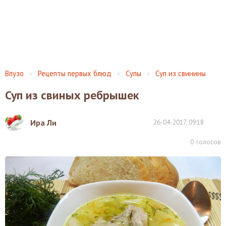
Впузо
Рецепты первых блюд
Супы
Суп из свинины
Суп из свиных ребрышек
Ира Ли
26-04-2017, 09:18
0
голосов