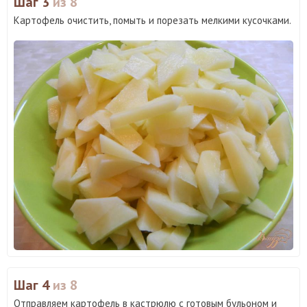
Шаг 3
из 8
Картофель очистить, помыть и порезать мелкими кусочками.
Шаг 4
из 8
Отправляем картофель в кастрюлю с готовым бульоном и