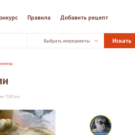
онкурс
Правила
Добавить рецепт
Выбрать ингредиенты
винины
ми
ен 7180 раз