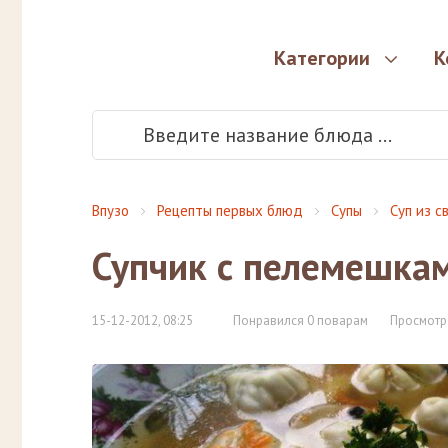
Категории
К
Впузо
Рецепты первых блюд
Супы
Суп из с
Супчик с пелемешка
15-12-2012, 08:25
Понравился 0 поварам
Просмотр