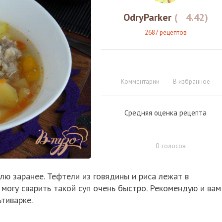
OdryParker
(
4.42
)
2687 рецептов
Комментарии
В избранное
Средняя оценка рецепта
0
голосов
влю заранее. Тефтели из говядины и риса лежат в
могу сварить такой суп очень быстро. Рекомендую и вам
тиварке.