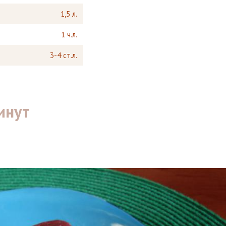
1,5 л.
1 ч.л.
3-4 ст.л.
инут