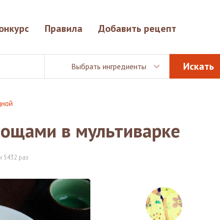
онкурс
Правила
Добавить рецепт
Выбрать ингредиенты
щной
вощами в мультиварке
 5432 раз