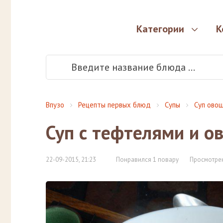
Категории
К
Впузо
Рецепты первых блюд
Супы
Суп ово
Суп с тефтелями и о
22-09-2015, 21:23
Понравился 1 повару
Просмотрен