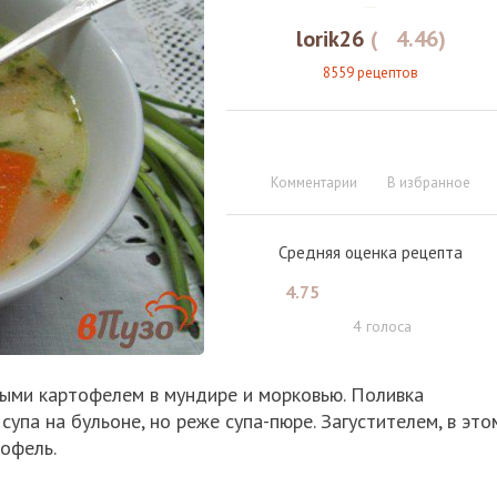
lorik26
(
4.46
)
8559 рецептов
Комментарии
В избранное
Средняя оценка рецепта
4.75
4
голоса
нными картофелем в мундире и морковью. Поливка
супа на бульоне, но реже супа-пюре. Загустителем, в это
тофель.