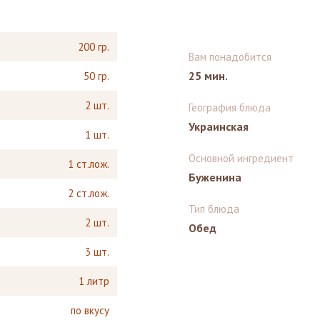
200 гр.
Вам понадобится
25 мин.
50 гр.
2 шт.
География блюда
Украинская
1 шт.
Основной ингредиент
1 ст.лож.
Буженина
2 ст.лож.
Тип блюда
2 шт.
Обед
3 шт.
1 литр
по вкусу