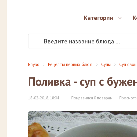
Категории
К
Впузо
Рецепты первых блюд
Супы
Суп ово
Поливка - суп с буж
18-02-2018, 18:04
Понравился 0 поварам
Просмотр