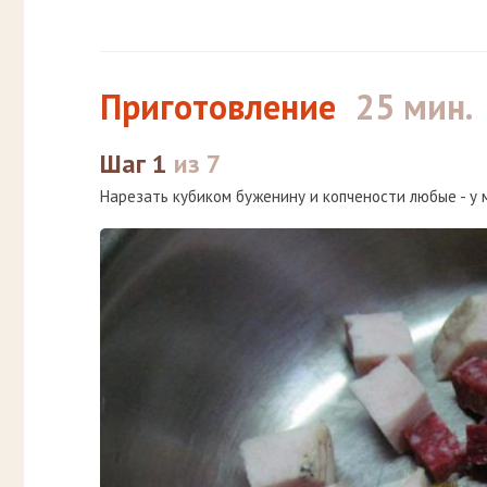
Приготовление
25 мин.
Шаг 1
из 7
Нарезать кубиком буженину и копчености любые - у 