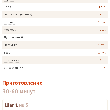
Вода
1,5 л.
Паста орсо (Ризони)
4 ст.л.
Шпинат
1 пуч.
Морковь
1 шт.
Лук репчатый
1 шт.
Петрушка
1 пуч.
Укроп
1 пуч.
Картофель
3 шт.
Яйцо куриное
1 шт.
Приготовление
30-60 минут
Шаг 1
из 5