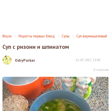
Впузо
Рецепты первых блюд
Супы
Суп вермишелевый
Суп с ризони и шпинатом
OdryParker
11-07-2017, 22:49
0
голосов