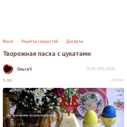
Впузо
Рецепты сладостей
Десерты
Творожная пасха с цукатами
ОльгаЧ
23-05-2015, 10:20
1
голос
5.00