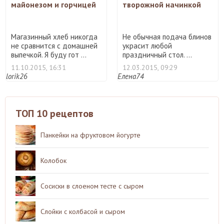
майонезом и горчицей
творожной начинкой
Магазинный хлеб никогда
Не обычная подача блинов
не сравнится с домашней
украсит любой
выпечкой. Я буду гот ...
праздничный стол. ...
11.10.2015, 16:31
12.03.2015, 09:29
lorik26
Елена74
ТОП 10 рецептов
Панкейки на фруктовом йогурте
Колобок
Сосиски в слоеном тесте с сыром
Слойки с колбасой и сыром