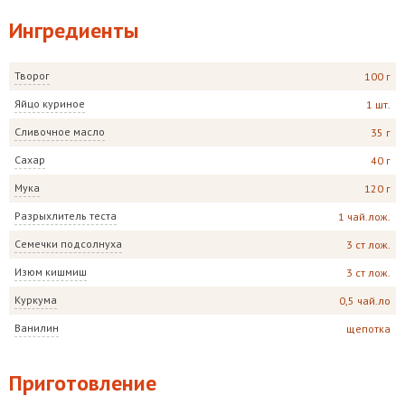
Ингредиенты
Творог
100 г
Яйцо куриное
1 шт.
Сливочное масло
35 г
Сахар
40 г
Мука
120 г
Разрыхлитель теста
1 чай.лож.
Семечки подсолнуха
3 ст лож.
Изюм кишмиш
3 ст лож.
Куркума
0,5 чай.ло
Ванилин
щепотка
Приготовление