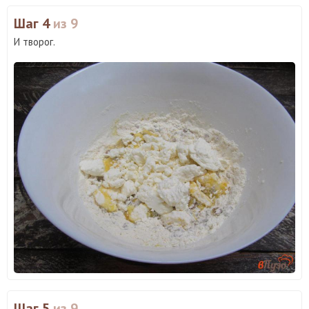
Шаг 4
из 9
И творог.
Шаг 5
из 9