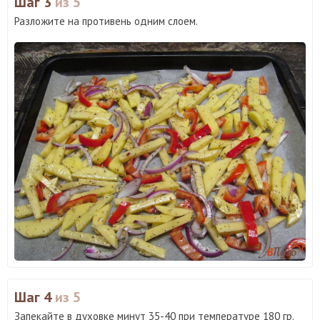
Шаг 3
из 5
Разложите на противень одним слоем.
Шаг 4
из 5
Запекайте в духовке минут 35-40 при температуре 180 гр.