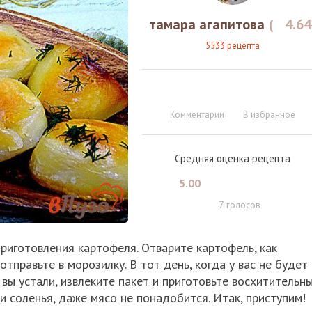
тамара агапитова
(
4.64
5533 рецепта
Комментарии
В избранное
Средняя оценка рецепта
5.00
7
голосов
риготовления картофеля. Отварите картофель, как
отправьте в морозилку. В тот день, когда у вас не будет
 вы устали, извлеките пакет и приготовьте восхитительн
ли соленья, даже мясо не понадобится. Итак, приступим!