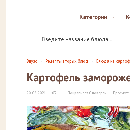
Категории
К
Впузо
Рецепты вторых блюд
Блюда из картоф
Картофель заморож
20-02-2021, 11:03
Понравился 0 поварам
Просмотр