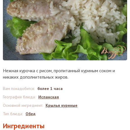
Нежная курочка с рисом, пропитанный куриным соком и
никаких дополнительных жиров.
Вам понадобится
:
более 1 часа
География блюда
:
Испанская
Основной ингредиент
:
Крылья куриные
Тип блюда
:
Обед
Ингредиенты