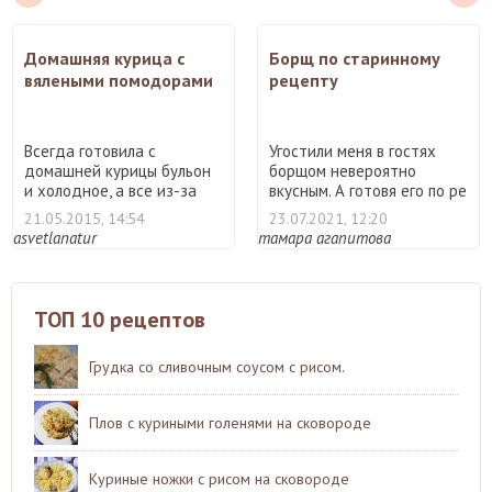
Домашняя курица с
Борщ по старинному
вялеными помодорами
рецепту
и вялеными маслинами
в мультиварке
Всегда готовила с
Угостили меня в гостях
домашней курицы бульон
борщом невероятно
и холодное, а все из-за
вкусным. А готовя его по ре
тог ...
...
21.05.2015, 14:54
23.07.2021, 12:20
asvetlanatur
тамара агапитова
ТОП 10 рецептов
Грудка со сливочным соусом с рисом.
Плов с куриными голенями на сковороде
Куриные ножки с рисом на сковороде