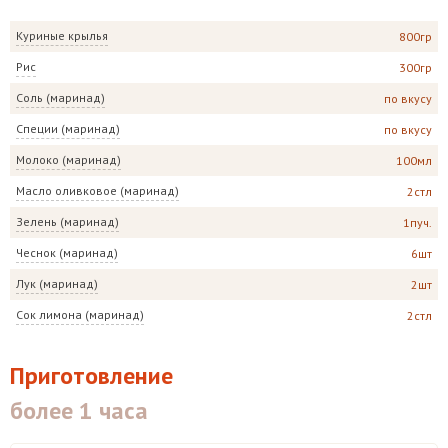
Куриные крылья
800гр
Рис
300гр
Соль (маринад)
по вкусу
Специи (маринад)
по вкусу
Молоко (маринад)
100мл
Масло оливковое (маринад)
2стл
Зелень (маринад)
1пуч.
Чеснок (маринад)
6шт
Лук (маринад)
2шт
Сок лимона (маринад)
2стл
Приготовление
более 1 часа