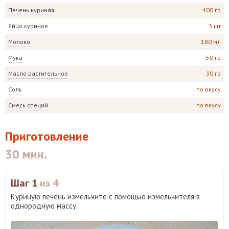
Печень куриная
400 гр
Яйцо куриное
3 шт
Молоко
180 мл
Мука
50 гр
Масло растительное
30 гр
Соль
по вкусу
Смесь специй
по вкусу
Приготовление
30 мин.
Шаг 1
из 4
Куриную печень измельчите с помощью измельчителя в
однородную массу.