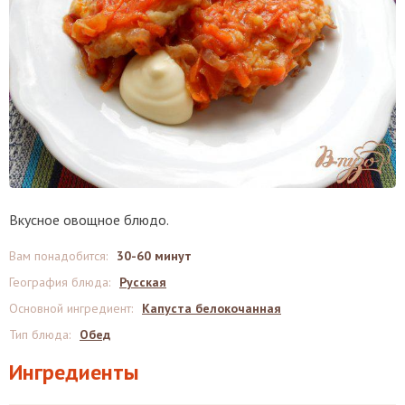
Вкусное овощное блюдо.
Вам понадобится
:
30-60 минут
География блюда
:
Русская
Основной ингредиент
:
Капуста белокочанная
Тип блюда
:
Обед
Ингредиенты