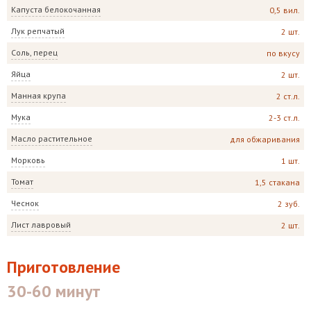
Капуста белокочанная
0,5 вил.
Лук репчатый
2 шт.
Соль, перец
по вкусу
Яйца
2 шт.
Манная крупа
2 ст.л.
Мука
2-3 ст.л.
Масло растительное
для обжаривания
Морковь
1 шт.
Томат
1,5 стакана
Чеснок
2 зуб.
Лист лавровый
2 шт.
Приготовление
30-60 минут