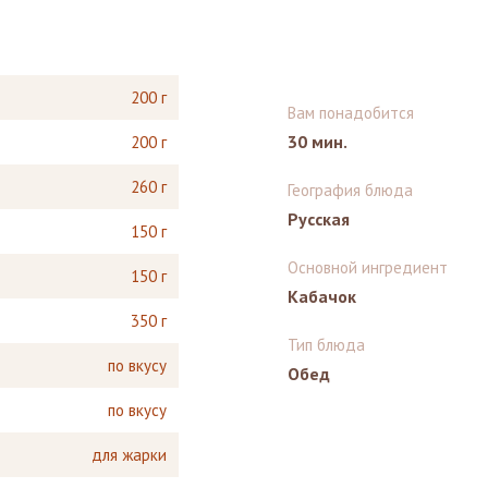
200 г
Вам понадобится
30 мин.
200 г
260 г
География блюда
Русская
150 г
Основной ингредиент
150 г
Кабачок
350 г
Тип блюда
по вкусу
Обед
по вкусу
для жарки