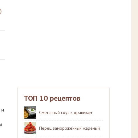
)
ТОП 10 рецептов
 и
Сметанный соус к драникам
ы
Перец замороженный жареный