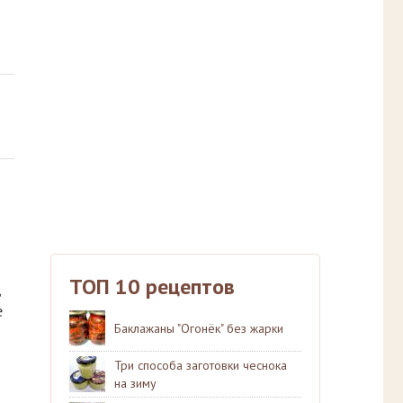
ТОП 10 рецептов
д
е
Баклажаны "Огонёк" без жарки
Три способа заготовки чеснока
на зиму