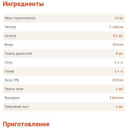
Ингредиенты
Яйцо перепелиное
10 шт
Чеснок
5 зубков
Свекла
0,5 шт.
Вода
350 мл
Перец душистый
8 шт.
Соль
1 ч. л.
Сахар
1 ч. л.
Уксус 9%
150 мл
Перец чили
1 шт.
Гвоздика
3 бутона
Лавровый лист
2 шт.
Приготовление