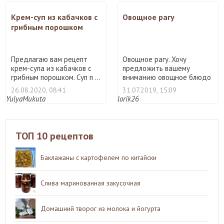
Крем-суп из кабачков с
Овощное рагу
грибным порошком
Предлагаю вам рецепт
Овощное рагу. Хочу
крем-супа из кабачков с
предложить вашему
грибным порошком. Суп п ...
вниманию овощное блюдо
простейш ...
26.08.2020, 08:41
31.07.2019, 15:09
YulyaMukuta
lorik26
ТОП 10 рецептов
Баклажаны с картофелем по китайски
Слива маринованная закусочная
Домашний творог из молока и йогурта