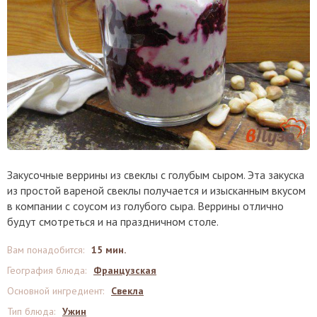
Закусочные веррины из свеклы с голубым сыром. Эта закуска
из простой вареной свеклы получается и изысканным вкусом
в компании с соусом из голубого сыра. Веррины отлично
будут смотреться и на праздничном столе.
Вам понадобится
:
15 мин.
География блюда
:
Французская
Основной ингредиент
:
Свекла
Тип блюда
:
Ужин