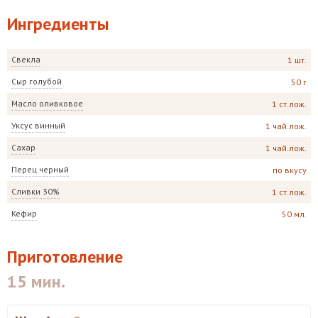
Ингредиенты
Свекла
1 шт.
Сыр голубой
50 г
Масло оливковое
1 ст.лож.
Уксус винный
1 чай.лож.
Сахар
1 чай.лож.
Перец черный
по вкусу
Сливки 30%
1 ст.лож.
Кефир
50 мл.
Приготовление
15 мин.