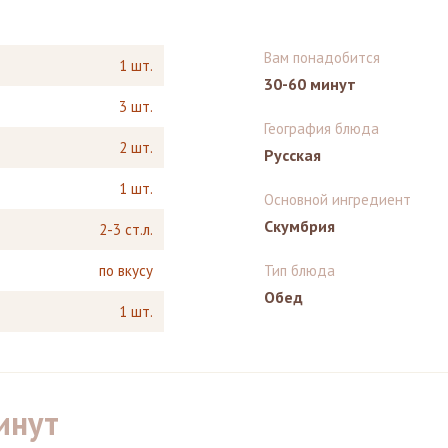
Вам понадобится
1 шт.
30-60 минут
3 шт.
География блюда
2 шт.
Русская
1 шт.
Основной ингредиент
Скумбрия
2-3 ст.л.
по вкусу
Тип блюда
Обед
1 шт.
инут