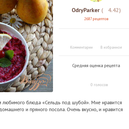
OdryParker
(
4.42
)
2687 рецептов
Комментарии
В избранное
Средняя оценка рецепта
0
голосов
м любимого блюда «Сельдь под шубой». Мне нравится
домашнего и пряного посола. Очень вкусно, и нравится