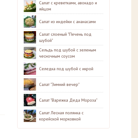
Салат с креветками, авокадо и
яйцом
Салат из индейки с ананасами
Салат слоеный "Печень под
шубой"
Сельдь под шубой с зеленым
чесночным соусом
Селедка под шубой с икрой
Салат "Зимний вечер"
Салат "Варежка Деда Мороза"
Салат Лесная полянка с
корейской морковкой