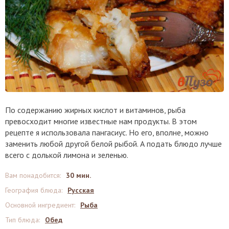
По содержанию жирных кислот и витаминов, рыба
превосходит многие известные нам продукты. В этом
рецепте я использовала пангасиус. Но его, вполне, можно
заменить любой другой белой рыбой. А подать блюдо лучше
всего с долькой лимона и зеленью.
Вам понадобится
:
30 мин.
География блюда
:
Русская
Основной ингредиент
:
Рыба
Тип блюда
:
Обед