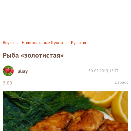
Впузо
Национальные Кухни
Русская
Рыба «золотистая»
uliay
30-05-2019, 15:53
1
голос
5.00