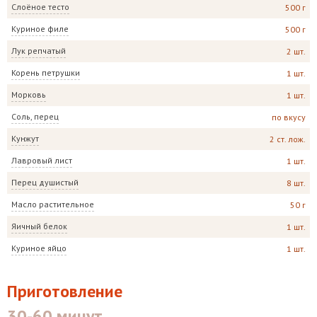
Слоёное тесто
500 г
Куриное филе
500 г
Лук репчатый
2 шт.
Корень петрушки
1 шт.
Морковь
1 шт.
Соль, перец
по вкусу
Кунжут
2 ст. лож.
Лавровый лист
1 шт.
Перец душистый
8 шт.
Масло растительное
50 г
Яичный белок
1 шт.
Куриное яйцо
1 шт.
Приготовление
30-60 минут