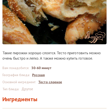
Такие пирожки хорошо слоятся. Тесто приготовить можно
очень быстро и легко. А также можно купить готовое.
Вам понадобится
:
30-60 минут
География блюда
:
Русская
Основной ингредиент
:
Тесто слоеное
Другое
Тип блюда
:
Ингредиенты