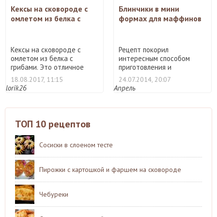
Кексы на сковороде с
Блинчики в мини
омлетом из белка с
формах для маффинов
грибами
Кексы на сковороде с
Рецепт покорил
омлетом из белка с
интересным способом
грибами. Это отличное
приготовления и
блюдо ...
отличными отзывам ...
18.08.2017, 11:15
24.07.2014, 20:07
lorik26
Апрель
ТОП 10 рецептов
Сосиски в слоеном тесте
Пирожки с картошкой и фаршем на сковороде
Чебуреки