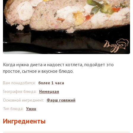
Когда нужна диета и надоест котлета, подойдет это
простое, сытное и вкусное блюдо.
Вам понадобится
:
более 1 часа
География блюда
:
Немецкая
Основной ингредиент
:
Фарш говяжий
Тип блюда
:
Ужин
Ингредиенты