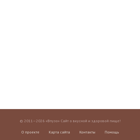
© 2011—2026 «Впузо» Сайт о вкусной и здоровой пище!
О проекте
Карта сайта
Контакты
Помощь