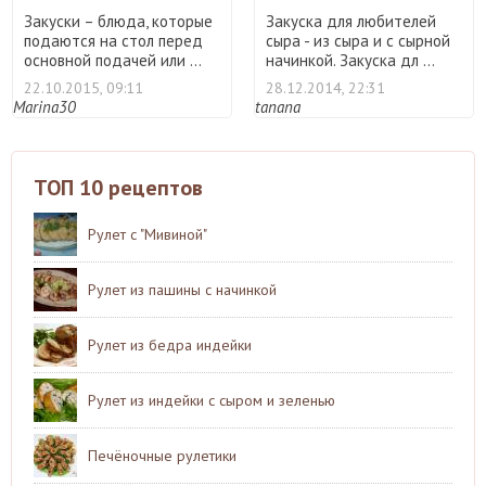
Закуски – блюда, которые
Закуска для любителей
подаются на стол перед
сыра - из сыра и с сырной
основной подачей или ...
начинкой. Закуска дл ...
22.10.2015, 09:11
28.12.2014, 22:31
Marina30
tanana
ТОП 10 рецептов
Рулет с "Мивиной"
Рулет из пашины с начинкой
Рулет из бедра индейки
Рулет из индейки с сыром и зеленью
Печёночные рулетики