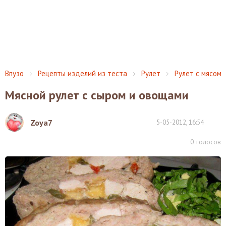
Впузо
Рецепты изделий из теста
Рулет
Рулет с мясом
Мясной рулет с сыром и овощами
Zoya7
5-05-2012, 16:54
0
голосов