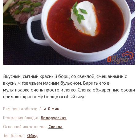
Вкусный, сытный красный борщ со свеклой, смешанными с
вкусным говяжьем мясным бульоном. Варить его в
мультиварке очень просто и легко. Слегка обжаренные овощи
придают красному борщу особый вкус.
Вам понадобится
:
1 ч. 0 мин.
География блюда
:
Белорусская
Основной ингредиент
:
Свекла
Тип блюда
:
Обед