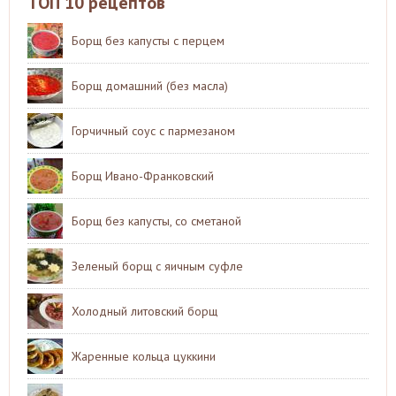
ТОП 10 рецептов
Борщ без капусты с перцем
Борщ домашний (без масла)
Горчичный соус с пармезаном
Борщ Ивано-Франковский
Борщ без капусты, со сметаной
Зеленый борщ с яичным суфле
Холодный литовский борщ
Жаренные кольца цуккини