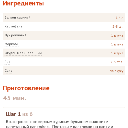
Ингредиенты
Бульон куриный
1,4 л
Картофель
2-3 шт.
Лук репчатый
1 штука
Морковь
1 штука
Огурец маринованный
1 штука
Рис
2-3 ст.л.
Соль
по вкусу
Приготовление
45 мин.
Шаг 1
из 6
В кастрюлю с нежирным куриным бульоном выложите
нарезанный картофель. Поставьте кастрюлю на плиту и