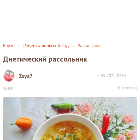
Впузо
Рецепты первых блюд
Рассольник
Диетический рассольник
Zoya7
7-03-2021, 02:55
8
голосов
3.63