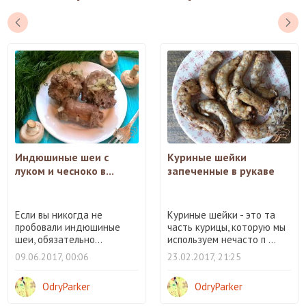
Индюшиные шеи с
Куриные шейки
луком и чесноко в...
запеченные в рукаве
Если вы никогда не
Куриные шейки - это та
пробовали индюшиные
часть курицы, которую мы
шеи, обязательно...
используем нечасто п ...
09.06.2017, 00:06
23.02.2017, 21:25
OdryParker
OdryParker