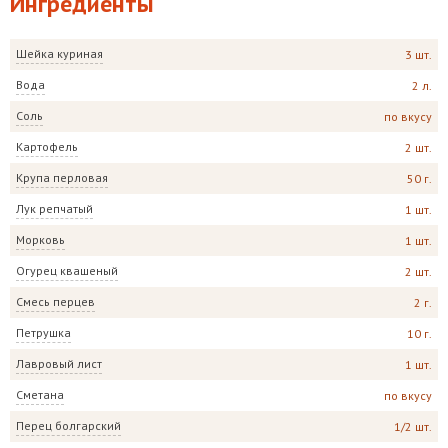
Ингредиенты
Шейка куриная
3 шт.
Вода
2 л.
Соль
по вкусу
Картофель
2 шт.
Крупа перловая
50 г.
Лук репчатый
1 шт.
Морковь
1 шт.
Огурец квашеный
2 шт.
Смесь перцев
2 г.
Петрушка
10 г.
Лавровый лист
1 шт.
Сметана
по вкусу
Перец болгарский
1/2 шт.