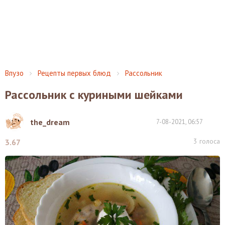
Впузо
Рецепты первых блюд
Рассольник
Рассольник с куриными шейками
the_dream
7-08-2021, 06:57
3
голоса
3.67