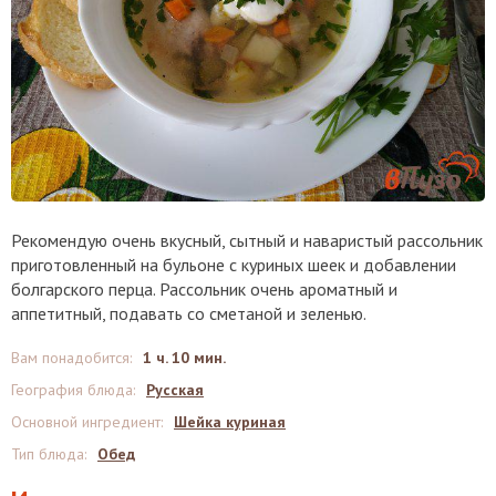
Рекомендую очень вкусный, сытный и наваристый рассольник
приготовленный на бульоне с куриных шеек и добавлении
болгарского перца. Рассольник очень ароматный и
аппетитный, подавать со сметаной и зеленью.
Вам понадобится
:
1 ч. 10 мин.
География блюда
:
Русская
Основной ингредиент
:
Шейка куриная
Тип блюда
:
Обед