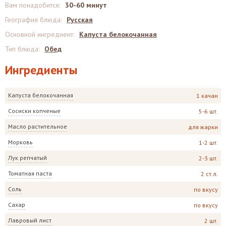
Вам понадобится
:
30-60 минут
География блюда
:
Русская
Основной ингредиент
:
Капуста белокочанная
Тип блюда
:
Обед
Ингредиенты
Капуста белокочанная
1 качан
Сосиски копченые
5-6 шт.
Масло растительное
для жарки
Морковь
1-2 шт.
Лук репчатый
2-3 шт.
Томатная паста
2 ст.л.
Соль
по вкусу
Сахар
по вкусу
Лавровый лист
2 шт.