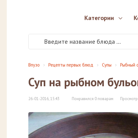
Категории
К
Впузо
Рецепты первых блюд
Супы
Рыбный 
Суп на рыбном бульо
26-01-2016, 15:43
Понравился 0 поварам
Просмотр