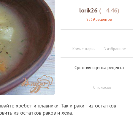
lorik26
(
4.46
)
8559 рецептов
Комментарии
В избранное
Средняя оценка рецепта
0
голосов
вайте хребет и плавники. Так и раки - из остатков
овить из остатков раков и хека.