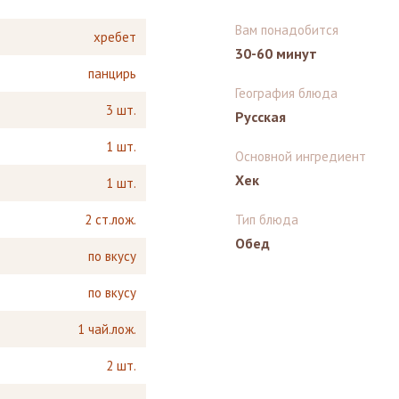
Вам понадобится
хребет
30-60 минут
панцирь
География блюда
3 шт.
Русская
1 шт.
Основной ингредиент
Хек
1 шт.
2 ст.лож.
Тип блюда
Обед
по вкусу
по вкусу
1 чай.лож.
2 шт.