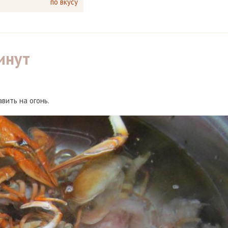
по вкусу
инут
вить на огонь.