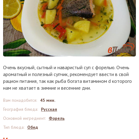
Очень вкусный, сытный и наваристый суп с форелью. Очень
ароматный и полезный супчик, рекомендует ввести в свой
рацион питания, так как рыба богата витамином d которого
нам не хватает в зимние и весенние дни.
Вам понадобится
:
45 мин.
География блюда
:
Русская
Основной ингредиент
:
Форель
Тип блюда
:
Обед