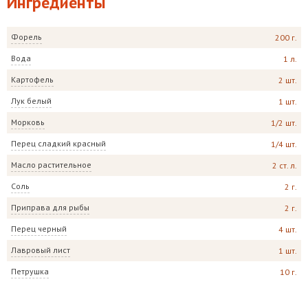
Ингредиенты
Форель
200 г.
Вода
1 л.
Картофель
2 шт.
Лук белый
1 шт.
Морковь
1/2 шт.
Перец сладкий красный
1/4 шт.
Масло растительное
2 ст. л.
Соль
2 г.
Приправа для рыбы
2 г.
Перец черный
4 шт.
Лавровый лист
1 шт.
Петрушка
10 г.